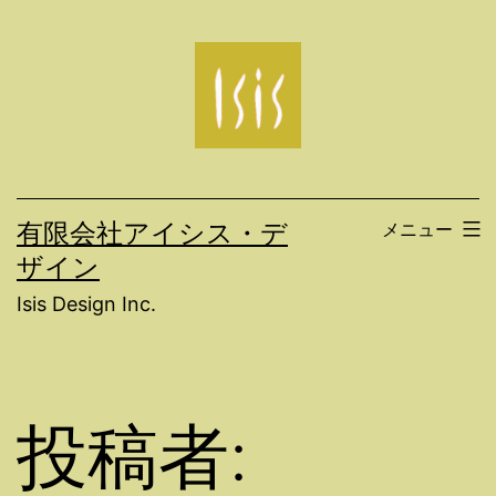
コ
ン
テ
ン
ツ
へ
有限会社アイシス・デ
メニュー
ス
ザイン
キ
Isis Design Inc.
ッ
プ
投稿者: